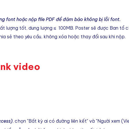
ng font hoặc nộp file PDF để đảm bảo không bị lỗi font.
ất lượng tốt, dung lượng
≤
100MB. Poster sẽ được Ban tổ ch
hia sẻ theo yêu cầu, không xóa hoặc thay đổi sau khi nộp.
ink video
ccess)
, chọn "Bất kỳ ai có đường liên kết" và "Người xem (Vi