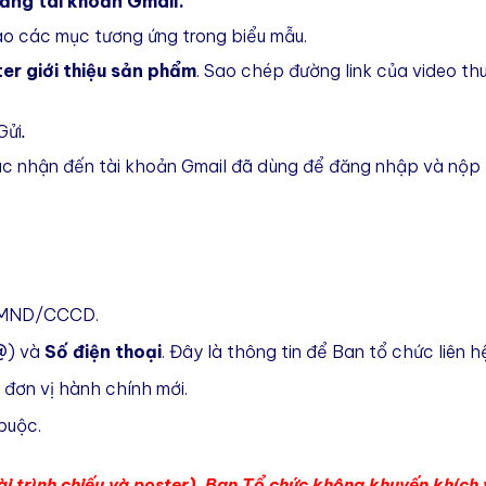
ằng tài khoản Gmail.
o các mục tương ứng trong biểu mẫu.
ter giới thiệu sản phẩm
. Sao chép đường link
c
ủa video th
Gửi
.
xác nhận đến tài khoản Gmail đã dùng để đăng nhập và nộp 
CMND/CCCD.
@
)
và
S
ố điện thoại
. Đây là thông tin để Ban tổ chức liên h
 đơn vị hành chính mới.
buộc.
(bài trình chiếu và poster). Ban Tổ chức không khuyến khích 