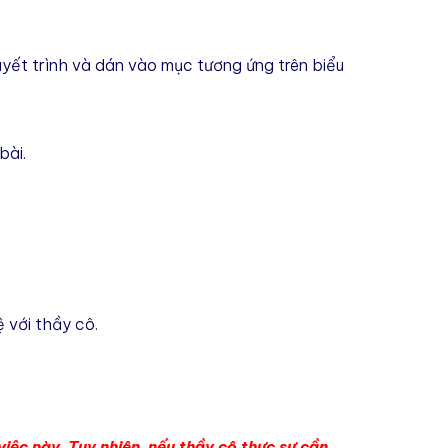
uyết trình
và dán vào mục
tương ứng
trên
biểu
bài.
ệ với thầy cô.
việc này. Tuy nhiên, nếu thầy cô thực sự cần