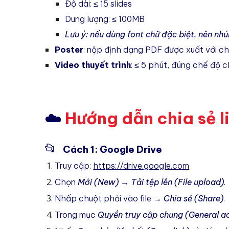
Độ dài: ≤ 15 slides
Dung lượng: ≤ 100MB
Lưu ý: nếu dùng font chữ đặc biệt, nên nhú
Poster
: nộp định dạng PDF được xuất với ch
Video thuyết trình
: ≤ 5 phút, đúng chế độ c
☁️
Hướng dẫn chia sẻ l
📂
Cách 1: Google Drive
Truy cập:
https://drive.google.com
Chọn
Mới (New)
→
Tải tệp lên (File upload)
.
Nhấp chuột phải vào file →
Chia sẻ (Share)
.
Trong mục
Quyền truy cập chung (General a