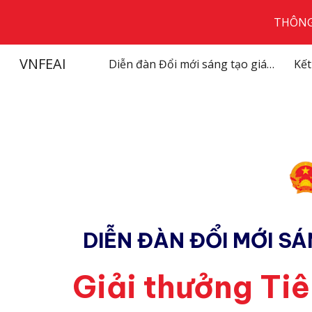
THÔNG 
Sk
VNFEAI
Diễn đàn Đổi mới sáng tạo giáo dục Việt Nam với Trí tuệ nhân tạo
Kết
DIỄN ĐÀN ĐỔI MỚI SÁ
Giải thưởng Ti