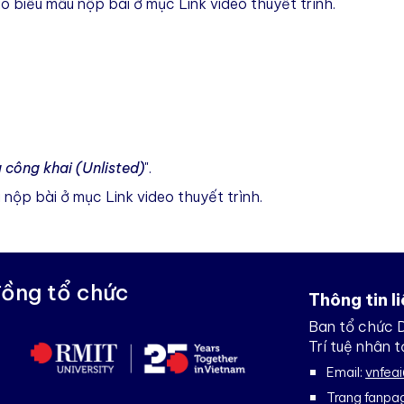
 biểu mẫu nộp bài ở mục Link video thuyết trình.
 công khai (Unlisted)
".
 nộp bài ở mục Link video thuyết trình
.
đồng tổ chức
Thông tin l
Ban tổ chức D
Trí tuệ nhân 
Email:
vnfea
Trang fanpa