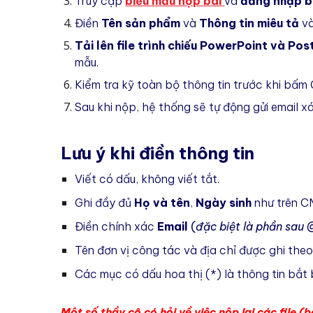
Truy cập
biểu mẫu nộp bài
v
à
đăng nhập b
Điền
Tên sản phẩm
và
Thông tin miêu tả
và
Tải lên file trình chiếu PowerPoint và Pos
mẫu
.
Kiểm tra kỹ toàn bộ thông tin trước khi bấm 
Sau khi nộp, hệ thống sẽ tự động gửi email 
Lưu ý khi điền
thông tin
Viết có dấu, không viết tắt.
Ghi đầy đủ
Họ và tên
,
N
gày sinh
như trên 
Điền chính xác
Email
(
đặc biệt là phần sau 
Tên đơn vị công tác và địa chỉ được ghi theo
Các mục có dấu hoa thị (*) là th
ông tin
bắt 
Một số thầy cô có hỏi về việc nộp lại các file 