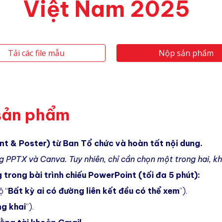
Việt Nam 2025
Tải các file mẫu
Nộp sản phẩm
 sản phẩm
nt & Poster) từ Ban Tổ chức và hoàn tất nội dung.
g PPTX và Canva. Tuy nhiên, chỉ cần chọn một trong hai, kh
 trong bài trình chiếu PowerPoint (tối đa 5 phút):
ộ “
Bất kỳ ai có đường liên kết đều có thể xem
”).
g khai
”).