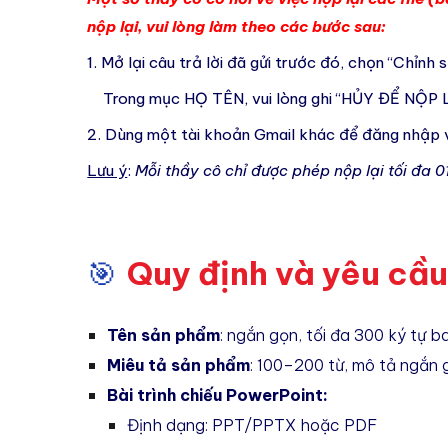
nộp lại, vui lòng làm theo các bước sau:
1. Mở lại câu trả lời đã gửi trước đó, chọn “Chỉnh s
Trong mục HỌ TÊN, vui lòng ghi “HỦY ĐỂ NỘP L
2. Dùng một tài khoản Gmail khác để đăng nhập 
Lưu ý
:
Mỗi thầy cô chỉ được phép nộp lại tối đa 
Quy định và yêu cầu 
🎯
Tên sản phẩm
: ngắn gọn, tối đa 300 ký tự
Miêu tả sản phẩm
: 100–200 từ, mô tả ngắn g
Bài trình chiếu PowerPoint:
Định dạng: PPT/PPTX hoặc PDF