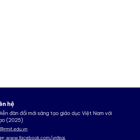
iên hệ
iễn đàn đổi mới sáng tạo giáo dục Việt Nam với
tạo (2025)
i@rmit.edu.vn
ge:
www.facebook.com/vnfeai