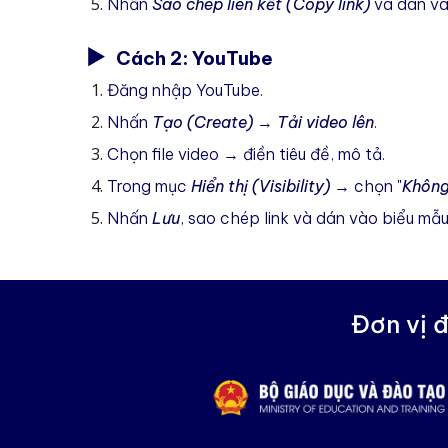
Nhấn
Sao chép liên kết (Copy link)
và dán vào
▶️
Cách 2: YouTube
Đăng nhập YouTube.
Nhấn
Tạo (Create)
→
Tải video lên
.
Chọn file video → điền tiêu đề, mô tả.
Trong mục
Hiển thị (Visibility)
→ chọn "
Không
Nhấn
Lưu
, sao chép link và
dán vào biểu mẫu
Đơn vị 