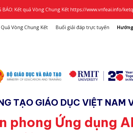
BÁO: Kết quả Vòng Chung Kết https://www.vnfeai.info/ket
ip to main content
Skip to navigat
 Quả Vòng Chung Kết
Buổi giải đáp trực tuyến
Hướng
NG TẠO GIÁO DỤC VIỆT NAM 
ên phong Ứng dụng AI