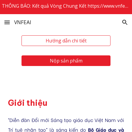
THÔNG BÁO: Kết quả Vòng Chung Kết https://www.vnfeai.info/ketqua2025
Skip to main content
Skip to navigation
VNFEAI
Hướng dẫn chi tiết
Nộp sản phẩm
Giới thiệu
Diễn đàn Đổi mới Sáng tạo giáo dục Việt Nam với
"
Trí tuệ nhân tạo
là sáng kiến do
Bộ Giáo dục và
"