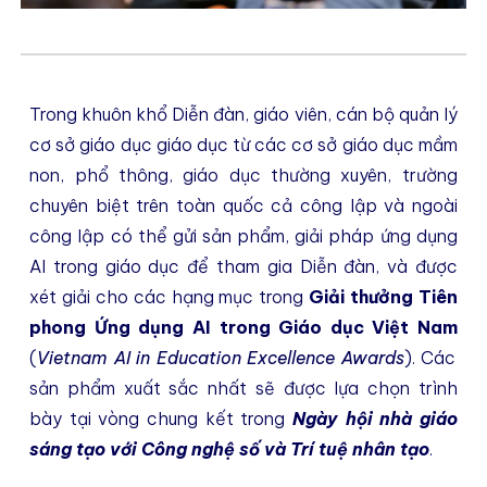
Trong khuôn khổ Diễn đàn, giáo viên, cán bộ quản lý
cơ sở giáo dục giáo dục từ các cơ sở giáo dục mầm
non, phổ thông, giáo dục thường xuyên, trường
chuyên biệt trên toàn quốc cả công lập và ngoài
công lập có thể gửi sản phẩm, giải pháp ứng dụng
AI trong giáo dục để tham gia Diễn đàn, và được
xét giải
cho các hạng mục trong
Giải thưởng Tiên
phong Ứng dụng AI trong Giáo dục Việt Nam
(
Vietnam AI in Education Excellence Awards
).
C
ác
sản phẩm xuất sắc nhất sẽ được lựa chọn
trình
bày tại
vòng chung kết
trong
Ngày h
ội nhà giáo
sáng tạo với Công nghệ số và Trí tuệ nhân tạo
.